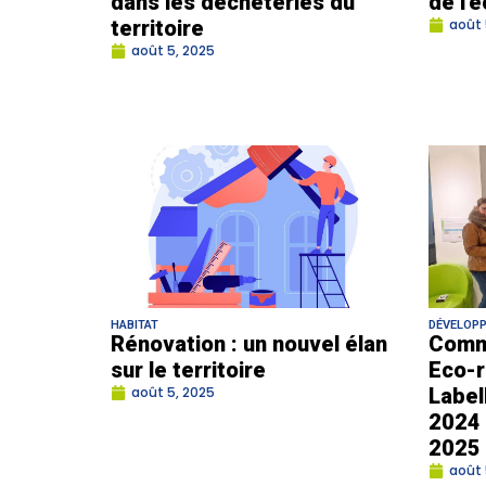
dans les déchèteries du
de l’
territoire
août 
août 5, 2025
HABITAT
DÉVELOP
Rénovation : un nouvel élan
Comm
sur le territoire
Eco-r
août 5, 2025
Label
2024 
2025
août 