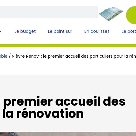
Le budget
Le point sur
En coulisses
Le port
able
/
Nièvre Rénov’ : le premier accueil des particuliers pour la r
e premier accueil des
 la rénovation