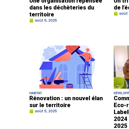
Une organisation repensée
Un tr
dans les déchèteries du
de l’
territoire
août 
août 5, 2025
HABITAT
DÉVELOP
Rénovation : un nouvel élan
Comm
sur le territoire
Eco-r
août 5, 2025
Label
2024 
2025