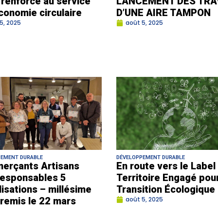
i renforcé au service
LANCEMENT DES TRA
économie circulaire
D’UNE AIRE TAMPON
5, 2025
août 5, 2025
PEMENT DURABLE
DÉVELOPPEMENT DURABLE
erçants Artisans
En route vers le Label
esponsables 5
Territoire Engagé pour
lisations – millésime
Transition Écologique
remis le 22 mars
août 5, 2025