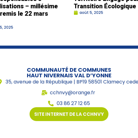
lisations – millésime
Transition Écologique
remis le 22 mars
août 5, 2025
5, 2025
COMMUNAUTÉ DE COMMUNES
HAUT NIVERNAIS VAL D’YONNE
35, avenue de la République | BP19 58501 Clamecy ced
cchnvy@orange.fr
03 86 27 12 65
SITE INTERNET DE LA CCHNVY