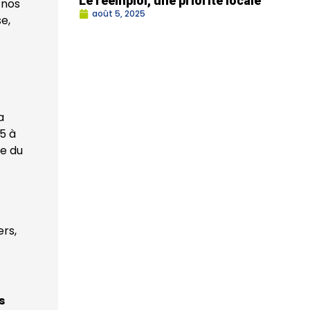
Le réemploi, une priorité locale
 nos
août 5, 2025
e,
a
5 à
le du
ers,
s