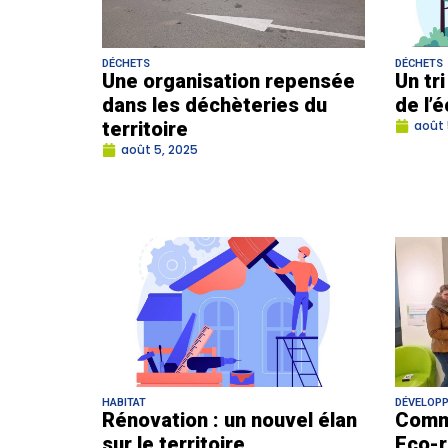
DÉCHETS
DÉCHETS
Une organisation repensée
Un tr
dans les déchèteries du
de l’
territoire
août 
août 5, 2025
HABITAT
DÉVELOP
Rénovation : un nouvel élan
Comm
sur le territoire
Eco-r