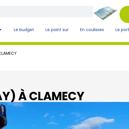
Le budget
Le point sur
En coulisses
Le port
 CLAMECY
AY) À CLAMECY