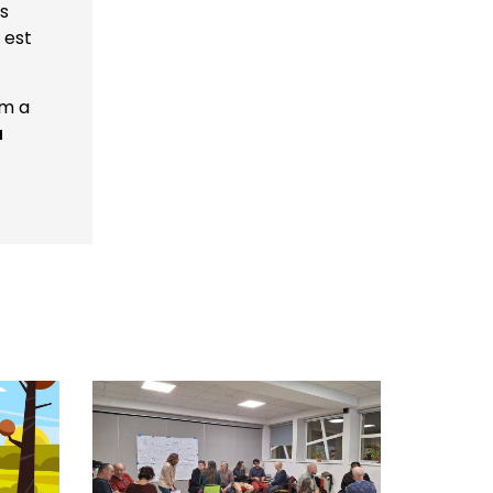
is
 est
om a
u